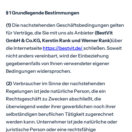
t
e
§ 1 Grundlegende Bestimmungen
r
(1)
Die nachstehenden Geschäftsbedingungen gelten
,
für Verträge, die Sie mit uns als Anbieter
(BestVit
K
GmbH & Co.KG, Kerstin Rank und Werner Rank)
über
a
die Internetseite
https://bestvit.de/
schließen. Soweit
t
nicht anders vereinbart, wird der Einbeziehung
z
gegebenenfalls von Ihnen verwendeter eigener
e
Bedingungen widersprochen.
n
f
(2)
Verbraucher im Sinne der nachstehenden
u
Regelungen ist jede natürliche Person, die ein
t
Rechtsgeschäft zu Zwecken abschließt, die
t
überwiegend weder ihrer gewerblichen noch ihrer
e
selbständigen beruflichen Tätigkeit zugerechnet
r
werden kann. Unternehmer ist jede natürliche oder
,
juristische Person oder eine rechtsfähige