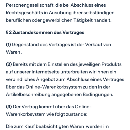
H
Personengesellschaft, die bei Abschluss eines
o
Rechtsgeschäfts in Ausübung ihrer selbständigen
n
beruflichen oder gewerblichen Tätigkeit handelt.
i
§ 2 Zustandekommen des Vertrages
g
-
(1)
Gegenstand des Vertrages ist der Verkauf von
B
Waren .
a
r
(2)
Bereits mit dem Einstellen des jeweiligen Produkts
r
auf unserer Internetseite unterbreiten wir Ihnen ein
e
verbindliches Angebot zum Abschluss eines Vertrages
n
über das Online-Warenkorbsystem zu den in der
.
Artikelbeschreibung angegebenen Bedingungen.
.
(3)
Der Vertrag kommt über das Online-
.
Warenkorbsystem wie folgt zustande:
Die zum Kauf beabsichtigten Waren werden im