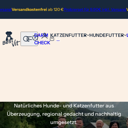
Zum Inhalt springen
nd
Versandkostenfrei
ab 120 €
Probierset für 9.90€ inkl. Versand
Versa
DARM
KATZENFUTTER
HUNDEFUTTER
0
S
W
CHECK
u
a
c
r
h
e
e
n
H
k
u
o
n
r
d
b
Natürliches Hunde- und Katzenfutter aus
e
Überzeugung, regional gedacht und nachhaltig
f
umgesetzt.
u