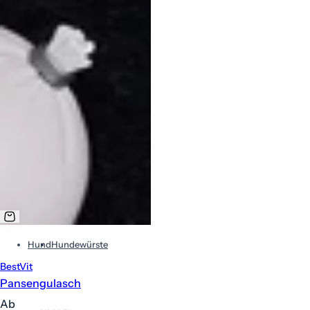
Hund
Hundewürste
BestVit
Pansengulasch
R
Ab