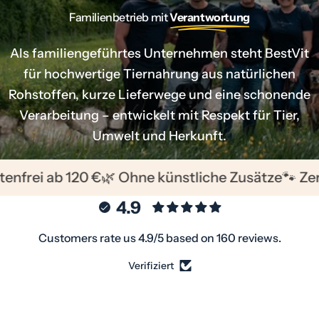
t
Familienbetrieb mit
Verantwortung
t
e
Als familiengeführtes Unternehmen steht BestVit
r
für hochwertige Tiernahrung aus natürlichen
,
Rohstoffen, kurze Lieferwege und eine schonende
K
Verarbeitung – entwickelt mit Respekt für Tier,
a
Umwelt und Herkunft.
t
z
e
frei ab 120 €
🌿 Ohne künstliche Zusätze
🐾 Zerti
n
4.9
f
u
Customers rate us 4.9/5 based on 160 reviews.
t
Verifiziert
t
e
r