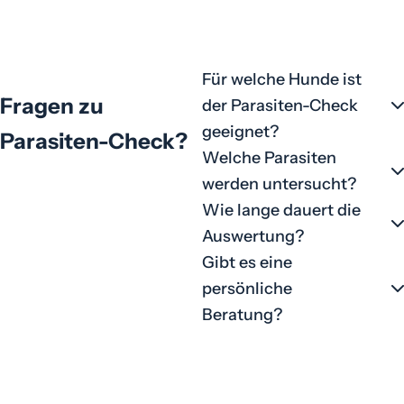
Für welche Hunde ist
Fragen zu
der Parasiten-Check
geeignet?
Parasiten-Check
?
Welche Parasiten
Der Test eignet sich für
werden untersucht?
Hunde mit akutem Durchfall
Wie lange dauert die
oder Erbrechen. Auch bei
Auswertung?
Verdacht auf Parasitenbefall
Gibt es eine
oder als jährlicher Routine-
persönliche
Check ist er sinnvoll.
Beratung?