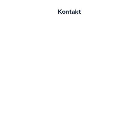
Kontakt
Vertrag
widerrufen
+ 49
post@bestvit.de
BestVit
(0)
GmbH &
9561
Co. KG
799
Creidlitzer
65 11
Straße 143
96450
Coburg –
Creidlitz