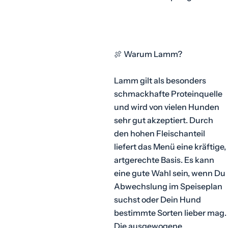
Ak
Su
Ih
Hi
🍖 Warum Lamm?
Lamm gilt als besonders
schmackhafte Proteinquelle
und wird von vielen Hunden
sehr gut akzeptiert. Durch
den hohen Fleischanteil
liefert das Menü eine kräftige,
artgerechte Basis. Es kann
eine gute Wahl sein, wenn Du
Abwechslung im Speiseplan
suchst oder Dein Hund
bestimmte Sorten lieber mag.
Die ausgewogene